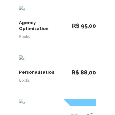
ADICIONAR AO CARRINHO
Agency
R$
95,00
Optimization
Books
ADICIONAR AO CARRINHO
R$
88,00
Personalisation
Books
Sale
ADICIONAR AO CARRINHO