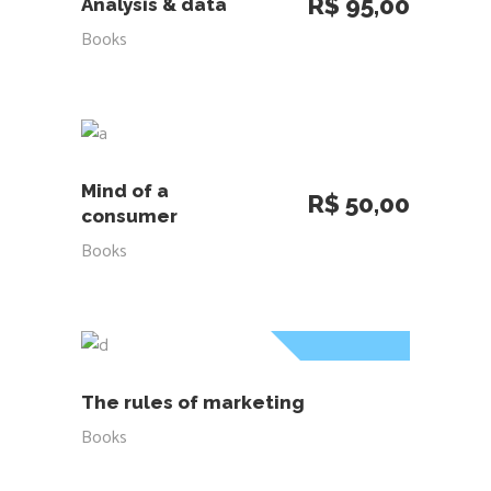
R$
95,00
Analysis & data
Books
ADICIONAR AO CARRINHO
Mind of a
R$
50,00
consumer
Books
Sold
LEIA MAIS
The rules of marketing
Books