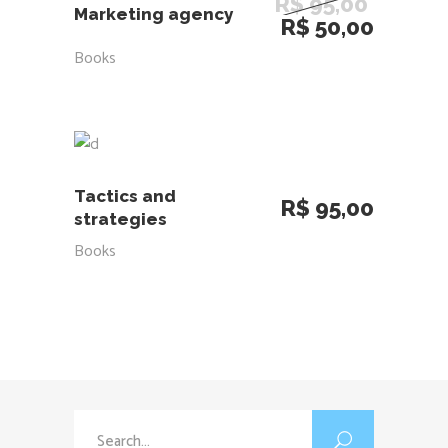
R$
95,00
Marketing agency
O
O
R$
50,00
preço
preço
Books
original
atual
era:
é:
R$ 95,00.
R$ 50,
ADICIONAR AO CARRINHO
Tactics and
R$
95,00
strategies
Books
Search