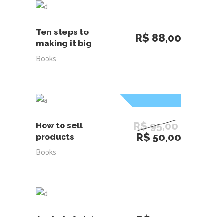
ADICIONAR AO CARRINHO
Ten steps to
R$
88,00
making it big
Books
Sale
Sold
LEIA MAIS
R$
95,00
How to sell
O
O
R$
50,00
products
preço
preço
Books
original
atual
era:
é:
R$ 95,00.
R$ 50,
ADICIONAR AO CARRINHO