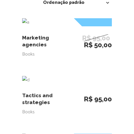
Ordenação padrão
Sale
ADICIONAR AO CARRINHO
R$
95,00
Marketing
O
O
R$
50,00
agencies
preço
preço
Books
original
atual
era:
é:
R$ 95,00.
R$ 50,
ADICIONAR AO CARRINHO
Tactics and
R$
95,00
strategies
Books