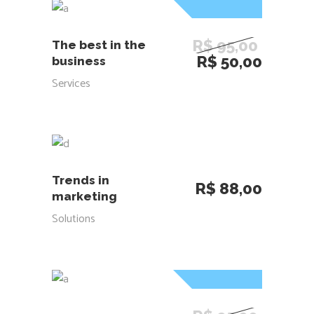
Sale
ADICIONAR AO CARRINHO
R$
95,00
The best in the
O
O
R$
50,00
business
preço
preço
Services
original
atual
era:
é:
R$ 95,00.
R$ 50,
ADICIONAR AO CARRINHO
Trends in
R$
88,00
marketing
Solutions
Sale
ADICIONAR AO CARRINHO