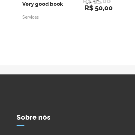
R$
95,00
Very good book
O
O
R$
50,00
preço
preço
Services
original
atual
era:
é:
R$ 95,00.
R$ 50,
Sobre nós