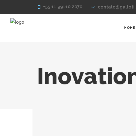
+55 11 99110.2070
contato@galloti.
HOME
Inovatio
Exibindo um único resultado