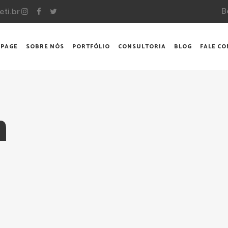
B
eti.br
 PAGE
SOBRE NÓS
PORTFÓLIO
CONSULTORIA
BLOG
FALE C
n