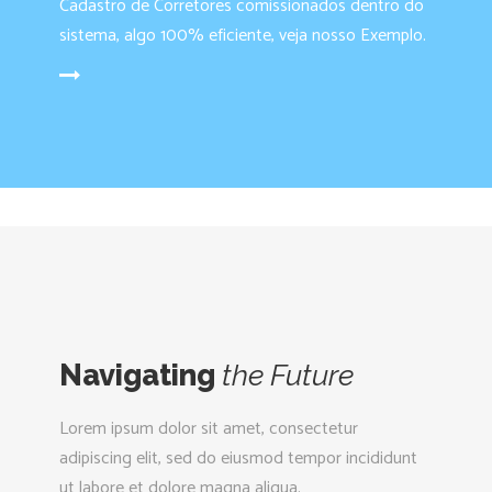
Cadastro de Corretores comissionados dentro do
sistema, algo 100% eficiente, veja nosso Exemplo.
IA MAIS
Navigating
the
Future
Lorem ipsum dolor sit amet, consectetur
adipiscing elit, sed do eiusmod tempor incididunt
ut labore et dolore magna aliqua.