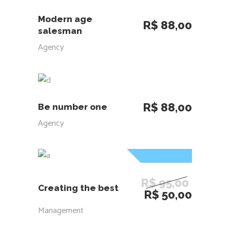
ADICIONAR AO CARRINHO
Modern age
R$
88,00
salesman
Agency
ADICIONAR AO CARRINHO
R$
88,00
Be number one
Agency
Sale
ADICIONAR AO CARRINHO
R$
95,00
Creating the best
O
O
R$
50,00
preço
preço
Management
original
atual
era:
é: