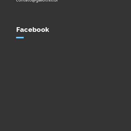
contato@galloti.eti.br
Facebook