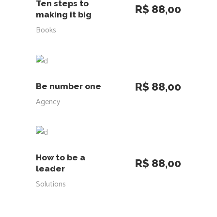
ADICIONAR AO CARRINHO
Ten steps to
R$
88,00
making it big
Books
ADICIONAR AO CARRINHO
R$
88,00
Be number one
Agency
ADICIONAR AO CARRINHO
How to be a
R$
88,00
leader
Solutions