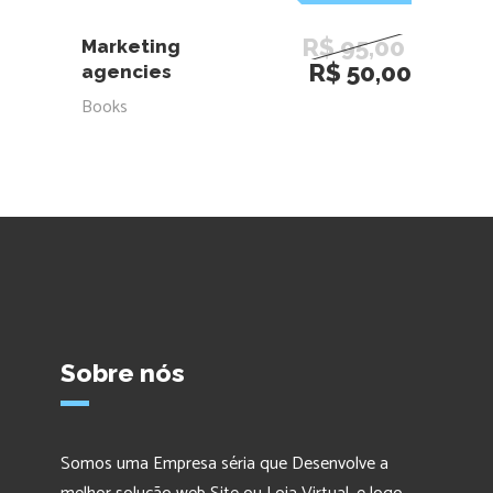
Sale
ADICIONAR AO CARRINHO
R$
95,00
Marketing
O
O
R$
50,00
agencies
preço
preço
Books
original
atual
era:
é:
R$ 95,00.
R$ 50,
Sobre nós
Somos uma Empresa séria que Desenvolve a