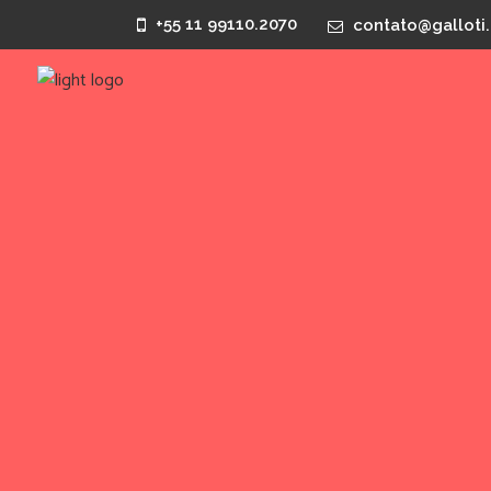
+55 11 99110.2070
contato@galloti.