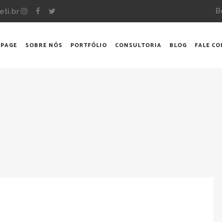
B
eti.br
 PAGE
SOBRE NÓS
PORTFÓLIO
CONSULTORIA
BLOG
FALE C