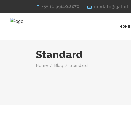
+55 11 99110.2070
contato@galloti.
HOME
Standard
Home
/
Blog
/
Standard