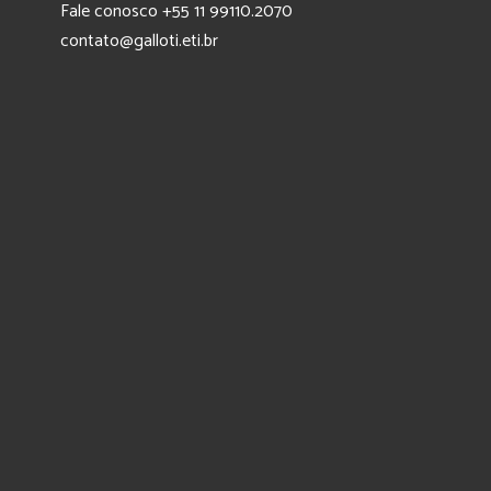
Fale conosco +55 11 99110.2070
contato@galloti.eti.br