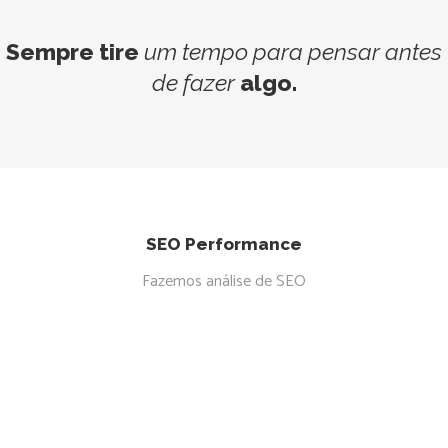
AE Caminho Certo
Tráfego Orgãnico
Hospedagem
Marketing
Websites
TOPHOME
Websites
Hospedagem
Marketing
TOPHOME
Sempre tire
um
tempo
para
pensar
antes
Websites
de
fazer
algo.
SEO Performance
Fazemos análise de SEO