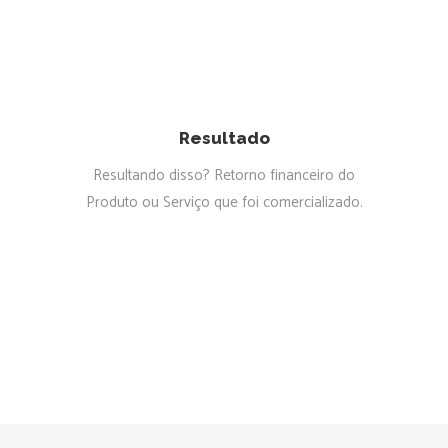
Resultado
Resultando disso? Retorno financeiro do
Produto ou Serviço que foi comercializado.
Sommos Santos Financeira
Corretor Frederico
Hospedagem
Marketing
TOPHOME